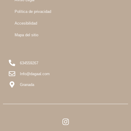
Política de privacidad
Accesibilidad
Mapa del sitio
634559267
Info@dagaal.com
Granada
I
n