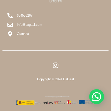
634559267
Info@dagaal.com
Granada
I
n
s
t
Copyright © 2024 DaGaal
a
g
r
a