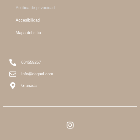
Política de privacidad
Accesibilidad
Mapa del sitio
634559267
Info@dagaal.com
Granada
I
n
s