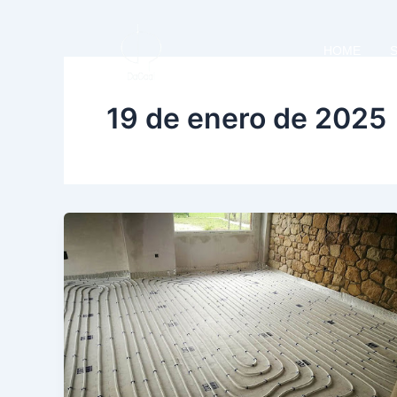
Skip
Ir
to
al
content
HOME
S
contenido
19 de enero de 2025